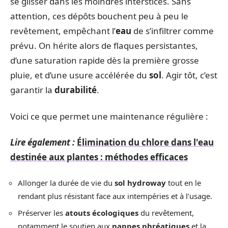
se glisser dans les moindres interstices. Sans
attention, ces dépôts bouchent peu à peu le
revêtement, empêchant l’
eau
de s’infiltrer comme
prévu. On hérite alors de flaques persistantes,
d’une saturation rapide dès la première grosse
pluie, et d’une usure accélérée du
sol
. Agir tôt, c’est
garantir la
durabilité
.
Voici ce que permet une maintenance régulière :
Lire également :
Élimination du chlore dans l'eau
destinée aux plantes : méthodes efficaces
Allonger la durée de vie du
sol hydroway
tout en le
rendant plus résistant face aux intempéries et à l’usage.
Préserver les
atouts écologiques
du revêtement,
notamment le soutien aux
nappes phréatiques
et la