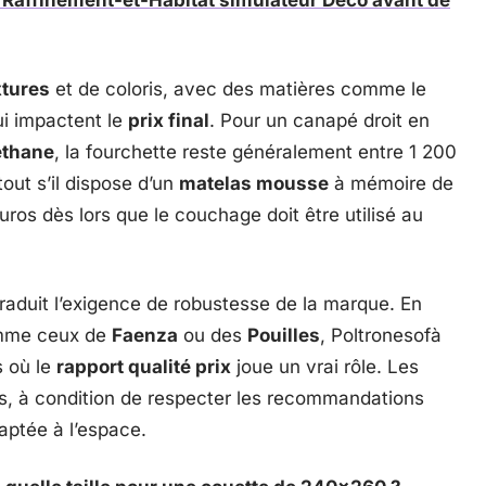
Raffinement-et-Habitat simulateur Déco avant de
xtures
et de coloris, avec des matières comme le
ui impactent le
prix final
. Pour un canapé droit en
éthane
, la fourchette reste généralement entre 1 200
out s’il dispose d’un
matelas mousse
à mémoire de
ros dès lors que le couchage doit être utilisé au
traduit l’exigence de robustesse de la marque. En
omme ceux de
Faenza
ou des
Pouilles
, Poltronesofà
s où le
rapport qualité prix
joue un vrai rôle. Les
s, à condition de respecter les recommandations
daptée à l’espace.