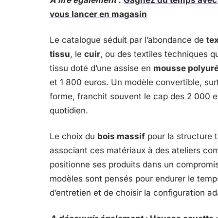
A lire également :
Gagnez du temps avec 
vous lancer en magasin
Le catalogue séduit par l’abondance de
te
tissu
, le
cuir
, ou des textiles techniques q
tissu doté d’une assise en
mousse polyur
et 1 800 euros. Un modèle convertible, surt
forme, franchit souvent le cap des 2 000 eu
quotidien.
Le choix du
bois massif
pour la structure 
associant ces matériaux à des ateliers c
positionne ses produits dans un compromi
modèles sont pensés pour endurer le temp
d’entretien et de choisir la configuration a