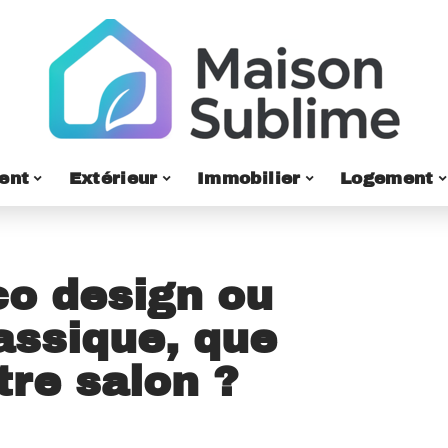
ent
Extérieur
Immobilier
Logement
co design ou
assique, que
tre salon ?